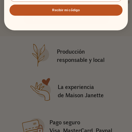
desde
39,00 €
desde
39,00 €
/ unidad
/ unidad
Recibir mi código
¡Descubra nuestras pinturas!
Producción
responsable y local
La experiencia
de Maison Janette
Pago seguro
Visa, MasterCard, Paypal