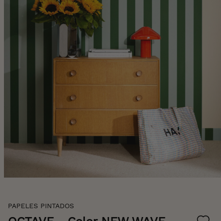
Skip
PAPELES PINTADOS
to
the