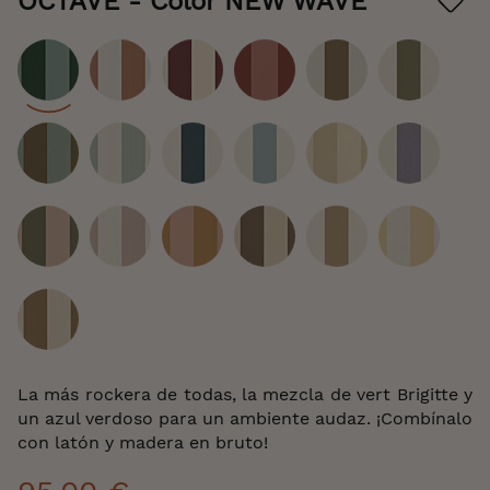
OCTAVE
- Color NEW WAVE
beginning
of
the
images
gallery
Color
La más rockera de todas, la mezcla de vert Brigitte y
un azul verdoso para un ambiente audaz. ¡Combínalo
con latón y madera en bruto!