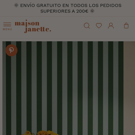
🌞 ENVÍO GRATUITO EN TODOS LOS PEDIDOS
SUPERIORES A 200€ 🌞
MENÚ
Skip
to
the
end
of
the
images
gallery