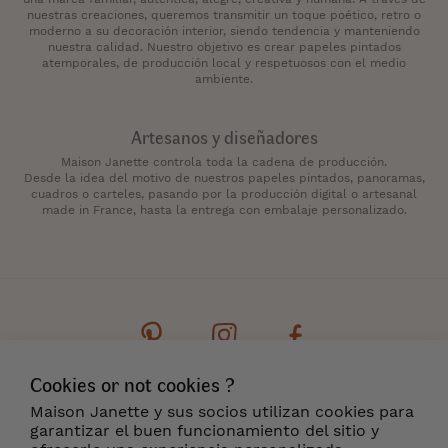
nuestras creaciones, queremos transmitir un toque poético, retro o
moderno a su decoración interior, siendo tendencia y manteniendo
nuestra calidad. Nuestro objetivo es crear papeles pintados
atemporales, de producción local y respetuosos con el medio
ambiente.
Artesanos y diseñadores
Maison Janette controla toda la cadena de producción.
Desde la idea del motivo de nuestros papeles pintados, panoramas,
cuadros o carteles, pasando por la producción digital o artesanal
made in France, hasta la entrega con embalaje personalizado.
Cookies or not cookies ?
Contacto
Boletín de noticias
Cookies
Maison Janette y sus socios utilizan cookies para
Menciones legales
Condiciones generales
garantizar el buen funcionamiento del sitio y
Entrega y Devoluciones
¿Dónde encontrarnos?