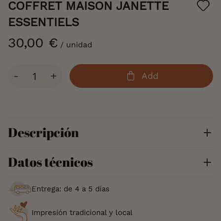
the
COFFRET MAISON JANETTE
beginning
of
ESSENTIELS
the
images
30,00 €
/ unidad
gallery
Cantidad
-
+
Add
Descripción
Datos técnicos
Entrega: de 4 a 5 días
Impresión tradicional y local