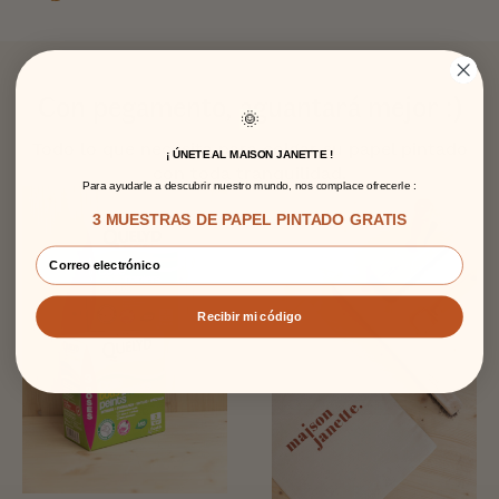
Con pegamento, aguantará mejor :)
🌞
Todo lo que necesita para colgar su papel pintado
¡ ÚNETE AL MAISON JANETTE !
con toda tranquilidad.
Para ayudarle a descubrir nuestro mundo, nos complace ofrecerle :
3 MUESTRAS DE PAPEL PINTADO GRATIS
Recibir mi código