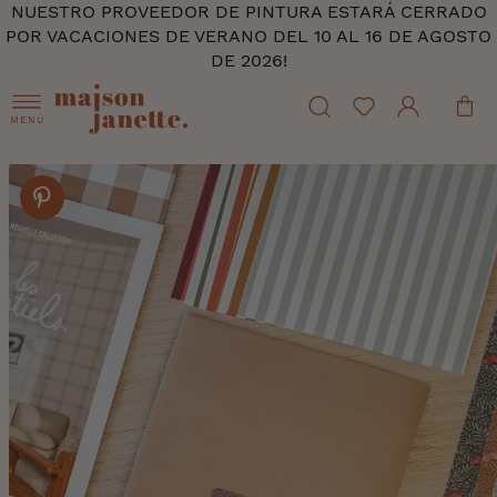
NUESTRO PROVEEDOR DE PINTURA ESTARÁ CERRADO
POR VACACIONES DE VERANO DEL 10 AL 16 DE AGOSTO
DE 2026!
MENÚ
Skip
to
the
end
of
the
images
gallery