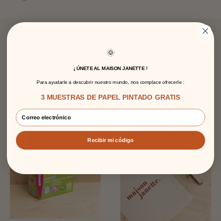
Con pegamento, aguantará mejor :)
🌞
Todo lo que necesita para colgar su papel pintado
¡ ÚNETE AL MAISON JANETTE !
con toda tranquilidad.
Para ayudarle a descubrir nuestro mundo, nos complace ofrecerle :
3 MUESTRAS DE PAPEL PINTADO GRATIS
Recibir mi código