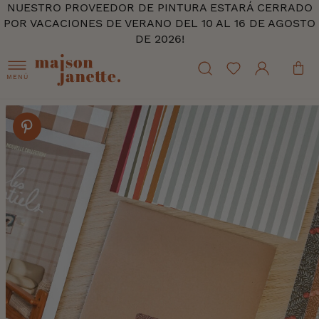
NUESTRO PROVEEDOR DE PINTURA ESTARÁ CERRADO
POR VACACIONES DE VERANO DEL 10 AL 16 DE AGOSTO
DE 2026!
MENÚ
Skip
to
the
end
of
the
images
gallery