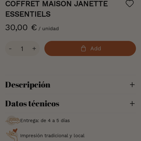
the
COFFRET MAISON JANETTE
beginning
of
ESSENTIELS
the
images
30,00 €
/ unidad
gallery
Cantidad
-
+
Add
Descripción
Datos técnicos
Entrega: de 4 a 5 días
Impresión tradicional y local