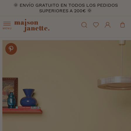
🌞 ENVÍO GRATUITO EN TODOS LOS PEDIDOS
SUPERIORES A 200€ 🌞
MENÚ
Skip
to
the
end
of
the
images
gallery