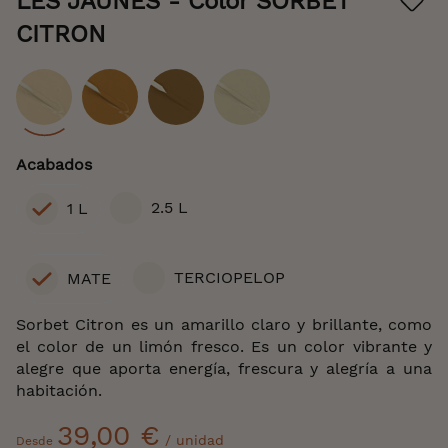
LES JAUNES
- Color SORBET
beginning
of
CITRON
the
images
gallery
Color
Acabados
2.5 L
1 L
TERCIOPELOP
MATE
Sorbet Citron es un amarillo claro y brillante, como
el color de un limón fresco. Es un color vibrante y
alegre que aporta energía, frescura y alegría a una
habitación.
39,00 €
/ unidad
Desde