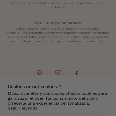
atemporales, de producción local y respetuosos con el medio
ambiente.
Artesanos y diseñadores
Maison Janette controla toda la cadena de producción.
Desde la idea del motivo de nuestros papeles pintados, panoramas,
cuadros o carteles, pasando por la producción digital o artesanal
made in France, hasta la entrega con embalaje personalizado.
Cookies or not cookies ?
Contacto
Boletín de noticias
Cookies
Maison Janette y sus socios utilizan cookies para
Menciones legales
Condiciones generales
garantizar el buen funcionamiento del sitio y
Entrega y Devoluciones
¿Dónde encontrarnos?
ofrecerle una experiencia personalizada.
Seguir leyendo
ES