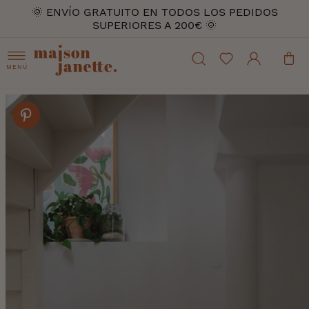
🌞 ENVÍO GRATUITO EN TODOS LOS PEDIDOS
SUPERIORES A 200€ 🌞
MENÚ
Skip
to
the
end
of
the
images
gallery