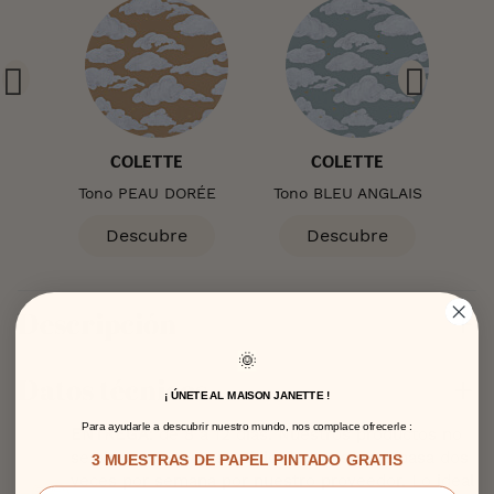
COLETTE
COLETTE
ETTE
Tono PEAU DORÉE
Tono BLEU ANGLAIS
To
Descubre
Descubre
Descripción
🌞
Datos técnicos
¡ ÚNETE AL MAISON JANETTE !
Para ayudarle a descubrir nuestro mundo, nos complace ofrecerle :
ENTREGA
: de 8 a 12 días. Nuestros productos no
se almacenan; un servicio de transporte pasa dos
3 MUESTRAS DE PAPEL PINTADO GRATIS
veces por semana por nuestro proveedor. Lo ideal