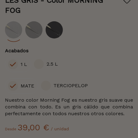
LES GRIS
- Color MORNING
beginning
of
FOG
the
images
gallery
Color
Acabados
2.5 L
1 L
TERCIOPELOP
MATE
Nuestro color Morning Fog es nuestro gris suave que
combina con todo. Es un gris cálido que combina
perfectamente con todos nuestros otros colores.
39,00 €
/ unidad
Desde