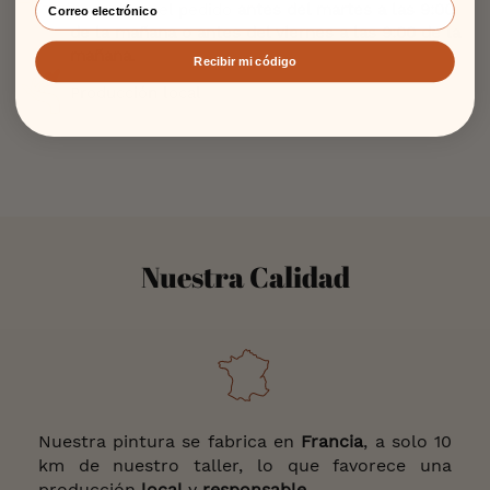
es realizar el pedido
antes del martes a las 9:00
de la mañana o antes del viernes a las 9:00 de la
mañana
.
Recibir mi código
Producción local
Nuestra Calidad
Nuestra pintura se fabrica en
Francia
, a solo 10
km de nuestro taller, lo que favorece una
producción
local
y
responsable
.