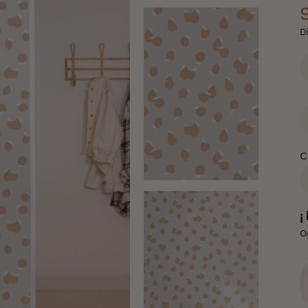
D
C
C
¡
O