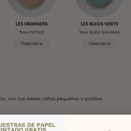
LES ORANGERS
LES BLEUS VERTS
Tono PETALE
Tono BLEU SAUVAGE
Descubre
Descubre
ón, con tus bebés, niños pequeños o pollitos
s espíritus, o seamos locos en tu cocina?
tus espíritus, o seamos locos en tu cocina?