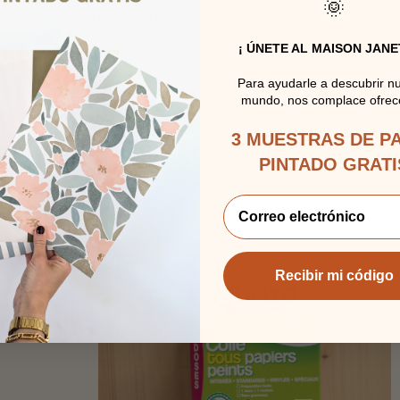
🌞
le gusta estar demasiado cerca de puntos de
¡ ÚNETE AL MAISON JANE
n toque de acidez a sus paredes para animar
Para ayudarle a descubrir n
mundo, nos complace ofrece
on nuestra pequeña raya Gustave!
utros a los más alegres!
3 MUESTRAS DE P
PINTADO GRATI
Recibir mi código