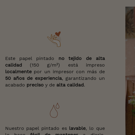
Este papel pintado
no tejido de alta
calidad
(150 g/m²) está impreso
localmente
por un impresor con más de
50 años de experiencia
, garantizando un
acabado
preciso
y de
alta calidad
.
Nuestro papel pintado es
lavable
, lo que
lo hace
fácil de
mantener
a diario,