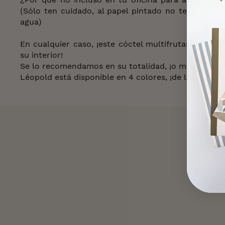
(Sólo ten cuidado, al papel pintado no tejido no 
agua)
En cualquier caso, ¡este cóctel multifrutas dará u
su interior!
Se lo recomendamos en su totalidad, ¡o mezclado c
Léopold está disponible en 4 colores, ¡de los más ne