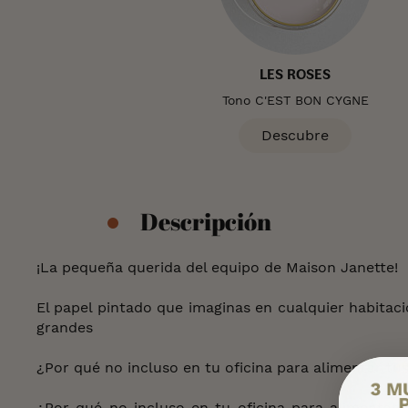
LES ROSES
Tono C'EST BON CYGNE
Descubre
Descripción
¡La pequeña querida del equipo de Maison Janette!
El papel pintado que imaginas en cualquier habitaci
grandes
¿Por qué no incluso en tu oficina para alimentar tu
¿Por qué no incluso en tu oficina para alimentar 