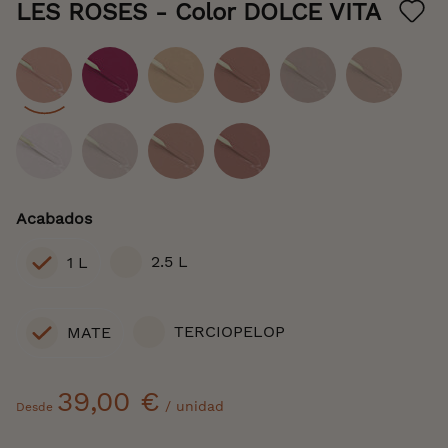
the
LES ROSES
- Color DOLCE VITA
beginning
of
the
images
gallery
Color
Acabados
2.5 L
1 L
TERCIOPELOP
MATE
39,00 €
/ unidad
Desde