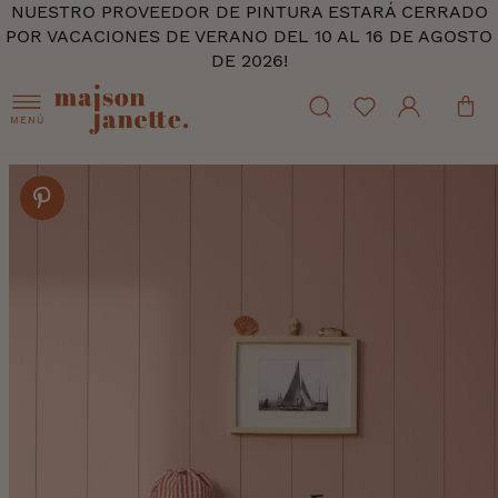
NUESTRO PROVEEDOR DE PINTURA ESTARÁ CERRADO
POR VACACIONES DE VERANO DEL 10 AL 16 DE AGOSTO
DE 2026!
MENÚ
Skip
to
the
end
of
the
images
gallery