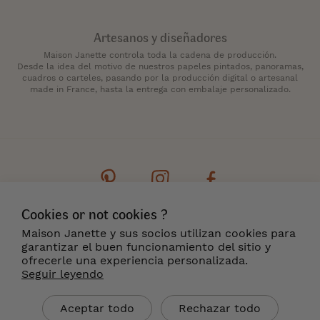
Artesanos y diseñadores
Maison Janette controla toda la cadena de producción.
Desde la idea del motivo de nuestros papeles pintados, panoramas,
cuadros o carteles, pasando por la producción digital o artesanal
made in France, hasta la entrega con embalaje personalizado.
Cookies or not cookies ?
Contacto
Boletín de noticias
Cookies
Maison Janette y sus socios utilizan cookies para
Menciones legales
Condiciones generales
garantizar el buen funcionamiento del sitio y
Entrega y Devoluciones
¿Dónde encontrarnos?
ofrecerle una experiencia personalizada.
Seguir leyendo
ES
Aceptar todo
Rechazar todo