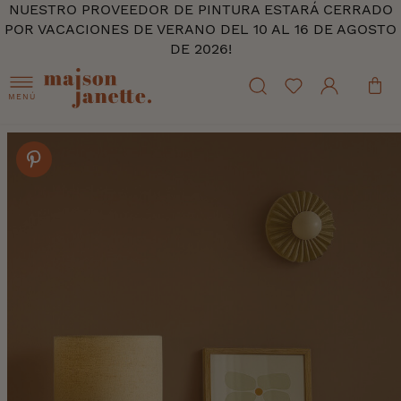
NUESTRO PROVEEDOR DE PINTURA ESTARÁ CERRADO
POR VACACIONES DE VERANO DEL 10 AL 16 DE AGOSTO
DE 2026!
MENÚ
Skip
to
the
end
of
the
images
gallery