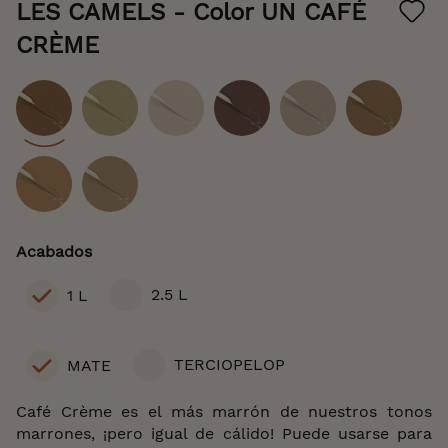
the
LES CAMELS
- Color UN CAFÉ
beginning
of
CRÈME
the
images
gallery
Color
Acabados
2.5 L
1 L
TERCIOPELOP
MATE
Café Crème es el más marrón de nuestros tonos
marrones, ¡pero igual de cálido! Puede usarse para