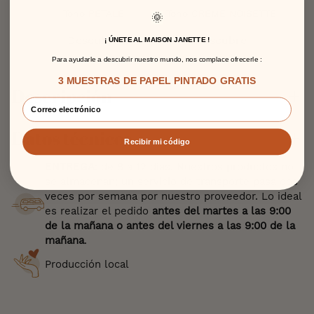
Tono PETALE
Tono CREME NOISETTE
🌞
Descubre
Descubre
¡ ÚNETE AL MAISON JANETTE !
Para ayudarle a descubrir nuestro mundo, nos complace ofrecerle :
3 MUESTRAS DE PAPEL PINTADO GRATIS
Descripción
Datos técnicos
Recibir mi código
ENTREGA
: de 8 a 12 días. Nuestros productos no
se almacenan; un servicio de transporte pasa dos
veces por semana por nuestro proveedor. Lo ideal
es realizar el pedido
antes del martes a las 9:00
de la mañana o antes del viernes a las 9:00 de la
mañana
.
Producción local