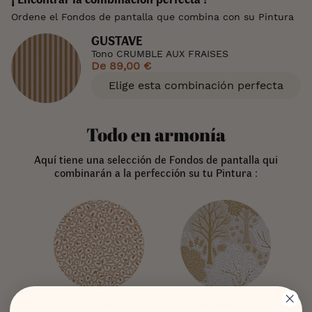
Ordene el Fondos de pantalla que combina con su Pintura
GUSTAVE
Tono CRUMBLE AUX FRAISES
De
89,00 €
Elige esta combinación perfecta
Todo en armonía
Aquí tiene una selección de Fondos de pantalla qui
combinarán a la perfección su tu Pintura :
SUZANNE
GASPARD