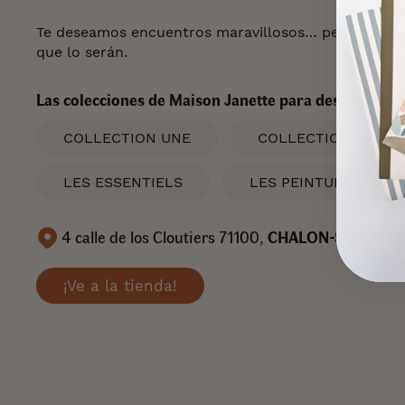
Te deseamos encuentros maravillosos… pero con M
que lo serán.
Las colecciones de Maison Janette para descubrir en
COLLECTION UNE
COLLECTION KIDS
LES ESSENTIELS
LES PEINTURES
4 calle de los Cloutiers 71100,
CHALON-SUR-SAÔ
¡Ve a la tienda!