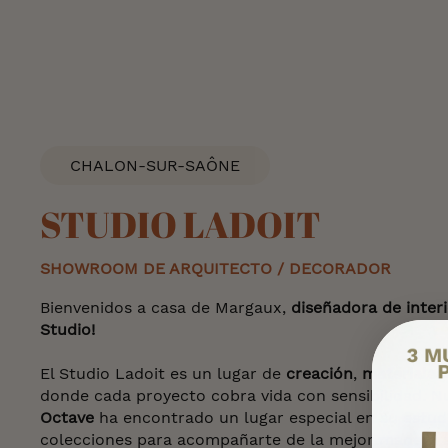
CHALON-SUR-SAÔNE
STUDIO LADOIT
SHOWROOM DE ARQUITECTO / DECORADOR
Bienvenidos a casa de Margaux,
diseñadora de inter
Studio!
El Studio Ladoit es un lugar de
creación
,
materiales
donde cada proyecto cobra vida con sensibilidad. 
Octave
ha encontrado un lugar especial en su estud
colecciones para acompañarte de la mejor manera