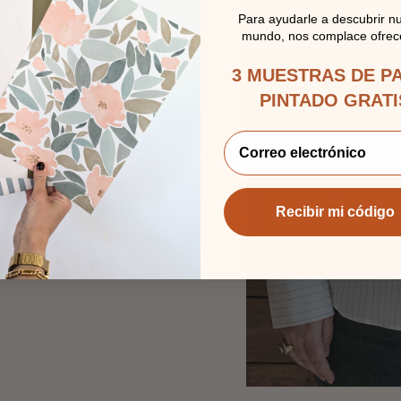
Para ayudarle a descubrir n
argaux, ya sabemos
mundo, nos complace ofrece
3 MUESTRAS DE P
 nuestro socio:
PINTADO GRATI
BLOOM
Recibir mi código
NE