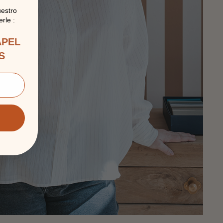
uestro
rle :
APEL
S