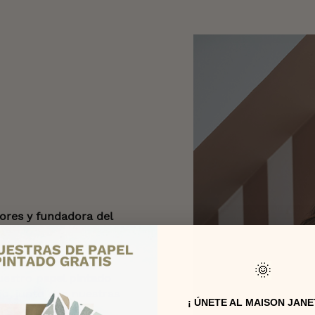
iores
y fundadora del
e intercambios,
🌞
Nuestro
papel pintado
io, junto con nuestras
¡ ÚNETE AL MAISON JANE
 a
crear tu hogar
.