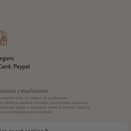
eguro
Card, Paypal
tesanos y diseñadores
 controla toda la cadena de producción.
de nuestros papeles pintados, panoramas, cuadros o
oducción digital o artesanal made in France, hasta la
ga con embalaje personalizado.
ies or not cookies ?