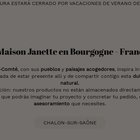
RA ESTARÁ CERRADO POR VACACIONES DE VERANO DEL 
aison Janette en Bourgogne - Fran
e-Comté
, con sus
pueblos
y
paisajes acogedores
, inspira i
da de estar presente allí y de compartir contigo esta
dul
natural
.
ción: nuestros productos no están almacenados directa
que podrás imaginar tu proyecto y concretar tu pedido,
asesoramiento
que necesites.
CHALON-SUR-SAÔNE