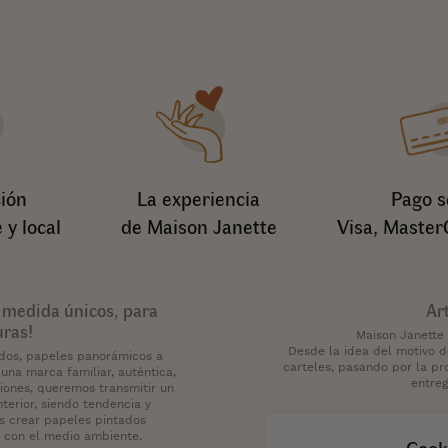
ión
La experiencia
Pago s
 y local
de Maison Janette
Visa, Master
 medida únicos, para
Ar
uras!
Maison Janette
Desde la idea del motivo 
idos, papeles panorámicos a
carteles, pasando por la pr
una marca familiar, auténtica,
entre
ciones, queremos transmitir un
terior, siendo tendencia y
s crear papeles pintados
 con el medio ambiente.
Cook