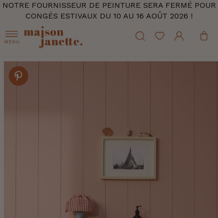
NOTRE FOURNISSEUR DE PEINTURE SERA FERMÉ POUR
CONGÉS ESTIVAUX DU 10 AU 16 AOÛT 2026 !
MENU
Skip
to
the
end
of
the
images
gallery