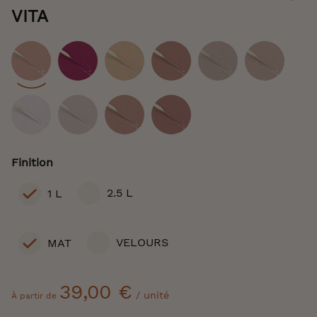
of
VITA
the
images
gallery
Coloris
Finition
2.5 L
1 L
VELOURS
MAT
39,00 €
/ unité
À partir de