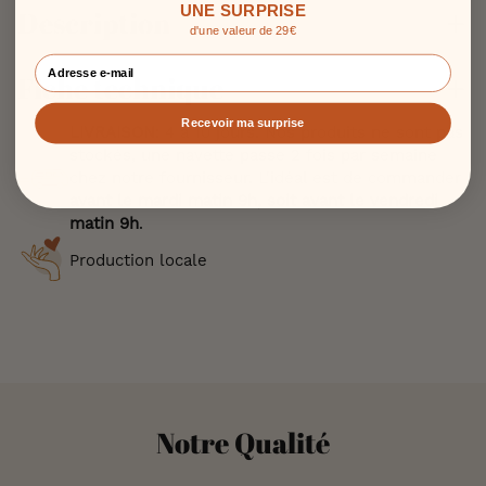
UNE SURPRISE
Description
d'une valeur de 29€
Fiche technique
Recevoir ma surprise
LIVRAISON
: 4 à 10 jours. Nos produits ne sont pas
stockés, une navette passe 2 fois par semaine
chez notre fournisseur. L'idéal est de commander
avant le mardi matin 9h, soit avant le vendredi
matin 9h
.
Production locale
Notre Qualité