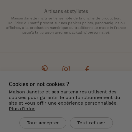
Artisans et stylistes
Maison Janette maîtrise l’ensemble de la chaîne de production.
De l’idée du motif présent sur nos papiers peints, panoramiques ou
affiches, à la production numérique ou traditionnelle made in France
jusqu’à la livraison avec un packaging personnalisé.
Cookies or not cookies ?
Contact
Newsletter
Cookies
Maison Janette et ses partenaires utilisent des
Mentions légales
CGV
Livraison & Retour
cookies pour garantir le bon fonctionnement du
Où nous trouver ?
site et vous offir une expérience personnalisée.
Plus d'infos
FR
Tout accepter
Tout refuser