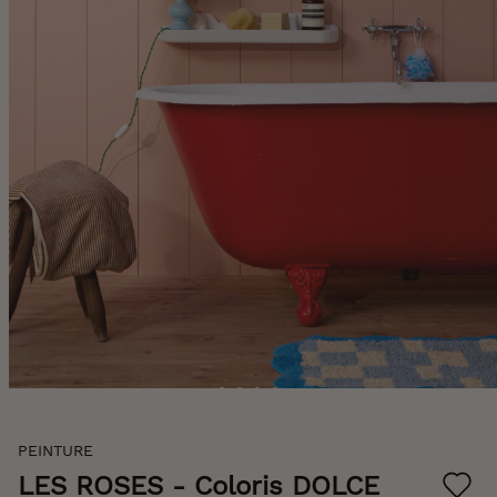
Skip
PEINTURE
to
the
LES ROSES
- Coloris DOLCE
beginning