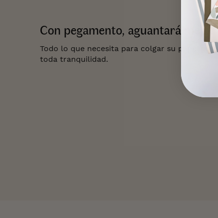
Con pegamento, aguantará mejor 
Todo lo que necesita para colgar su papel pin
toda tranquilidad.