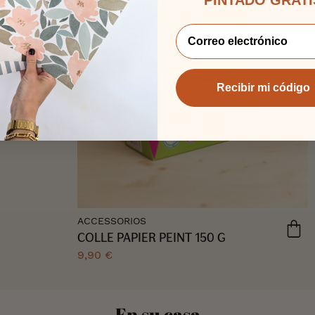
:)
tado con
Recibir mi código
ACCESSORIOS
COLLE PAPIER PEINT 150 G
9,90 €
En su casa