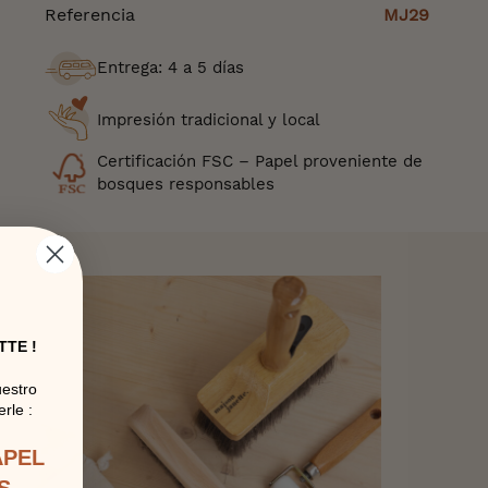
Referencia
MJ29
Entrega: 4 a 5 días
Impresión tradicional y local
Certificación FSC – Papel proveniente de
bosques responsables
TTE !
uestro
rle :
APEL
S