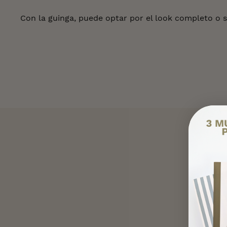
Con la guinga, puede optar por el look completo o s