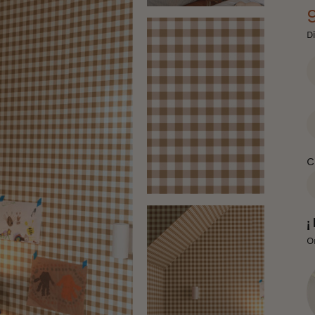
D
C
C
¡
O