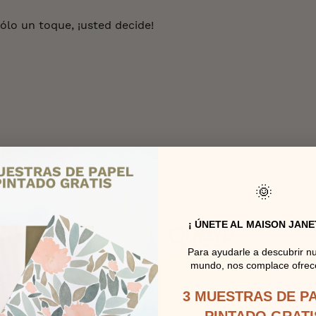
ólo un toque, ¡usted decide!
🌞
¡ ÚNETE AL MAISON JANE
Para ayudarle a descubrir n
mundo, nos complace ofrece
3 MUESTRAS DE P
PINTADO GRATI