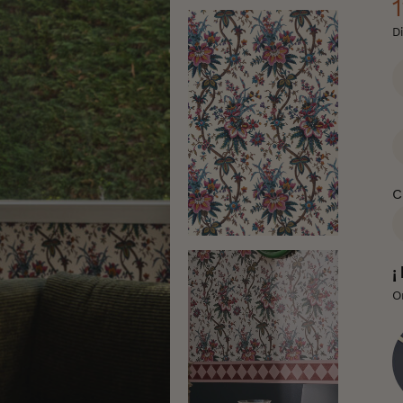
D
C
C
¡
O