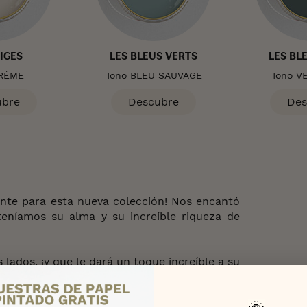
EIGES
LES BLEUS VERTS
LES BL
CRÈME
Tono BLEU SAUVAGE
Tono V
ubre
Descubre
Des
ente para esta nueva colección! Nos encantó
teníamos su alma y su increíble riqueza de
lados, ¡y que le dará un toque increíble a su