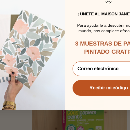
🌞
¡ ÚNETE AL MAISON JANE
Para ayudarle a descubrir n
mundo, nos complace ofrece
3 MUESTRAS DE P
PINTADO GRATI
Recibir mi código