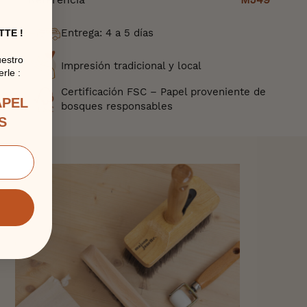
Entrega: 4 a 5 días
TTE !
uestro
Impresión tradicional y local
rle :
Certificación FSC – Papel proveniente de
APEL
bosques responsables
S