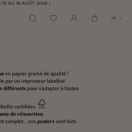
0 AU 16 AOÛT 2026 !
FR
ve
en papier grainé de qualité !
lle par un imprimeur labellisé
s différents
pour s’adapter à toutes
forêts certifiées
.
voie de réinsertion
.
eint complet… nos
posters
sont faits