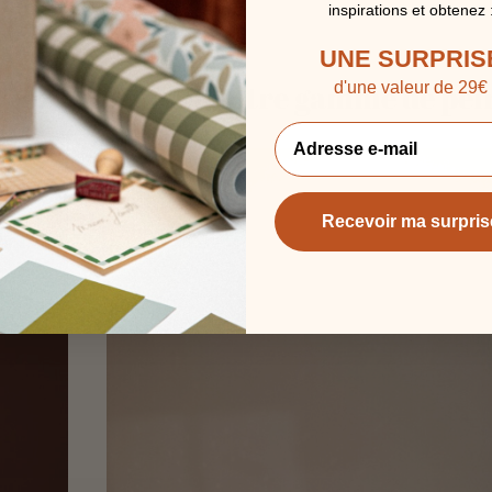
inspirations et obtenez 
UNE SURPRIS
rez également notre gamme de pein
d'une valeur de 29€
Recevoir ma surpris