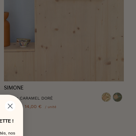
SIMONE
Coloris CARAMEL DORÉ
14,00 €
à partir de
/ unité
ETTE !
tés, nos