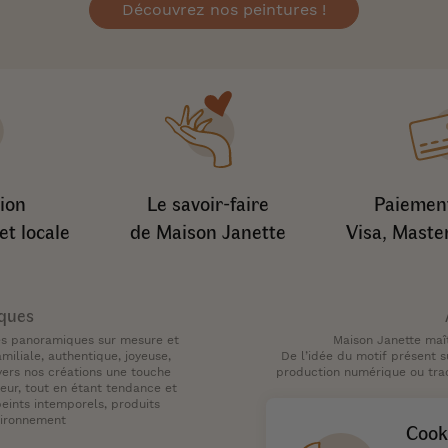
Découvrez nos peintures !
ion
Le savoir-faire
Paiement
et locale
de Maison Janette
Visa, Maste
iques
des panoramiques sur mesure et
Maison Janette maît
iliale, authentique, joyeuse,
De l’idée du motif présent s
vers nos créations une touche
production numérique ou tradi
eur, tout en étant tendance et
peints intemporels, produits
vironnement
Cook