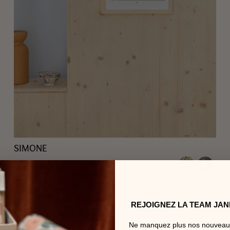
SIMONE
Coloris VERT ÉVASION
14,00 €
à partir de
/ unité
REJOIGNEZ LA TEAM JAN
Ne manquez plus nos nouveau