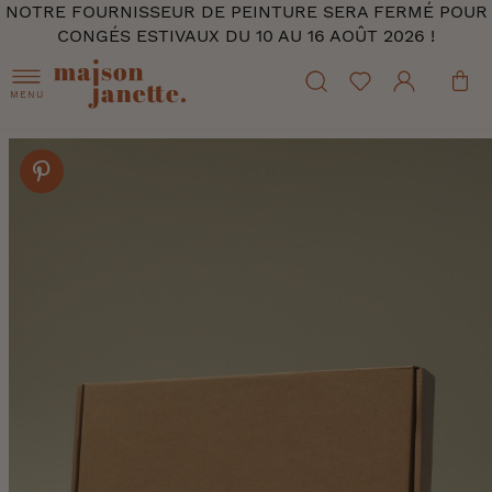
NOTRE FOURNISSEUR DE PEINTURE SERA FERMÉ POUR
CONGÉS ESTIVAUX DU 10 AU 16 AOÛT 2026 !
MENU
Skip
to
the
end
of
the
images
gallery