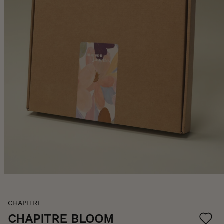
Skip
CHAPITRE
to
the
CHAPITRE BLOOM
beginning