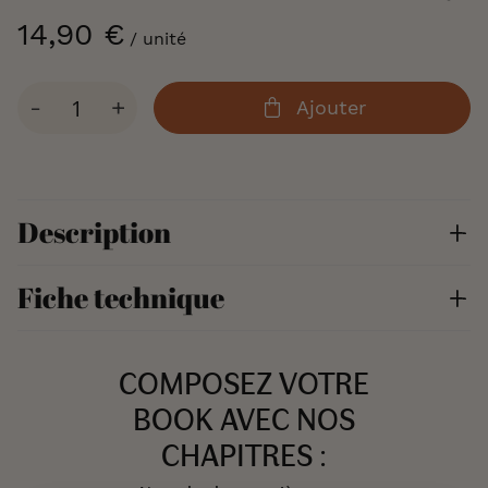
of
14,90 €
/ unité
the
images
gallery
Qté
-
+
Ajouter
Description
Fiche technique
COMPOSEZ VOTRE
BOOK AVEC NOS
CHAPITRES :