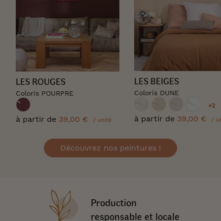
LES BEIGES
LES ROUGES
Coloris DUNE
Coloris POURPRE
+2
à partir de
39,00 €
à partir de
39,00 €
/ u
/ unité
Découvrez nos peintures !
Production
responsable et locale