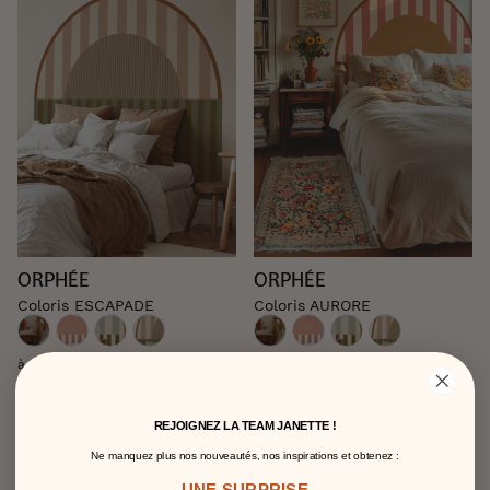
ORPHÉE
ORPHÉE
Coloris ESCAPADE
Coloris AURORE
105,00 €
105,00 €
à partir de
à partir de
/ unité
/ unité
REJOIGNEZ LA TEAM JANETTE !
Ne manquez plus nos nouveautés, nos inspirations et obtenez :
UNE SURPRISE