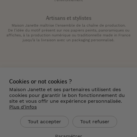
Artisans et stylistes
Maison Janette maîtrise l’ensemble de la chaîne de production.
De l’idée du motif présent sur nos papiers peints, panoramiques ou
affiches, à la production numérique ou traditionnelle made in France
jusqu’à la livraison avec un packaging personnalisé.
Cookies or not cookies ?
Maison Janette et ses partenaires utilisent des
Contact
Newsletter
Cookies
cookies pour garantir le bon fonctionnement du
site et vous offir une expérience personnalisée.
Mentions légales
CGV
Livraison & Retour
Plus d'infos
Où nous trouver ?
Tout accepter
Tout refuser
FR
Paramétrer