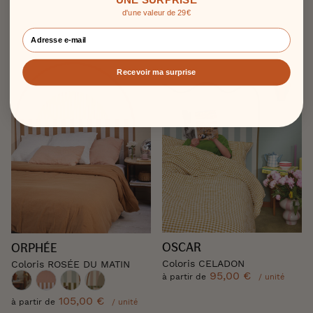
d'une valeur de 29€
Recevoir ma surprise
OSCAR
ORPHÉE
Coloris CELADON
Coloris ROSÉE DU MATIN
95,00 €
à partir de
/ unité
105,00 €
à partir de
/ unité