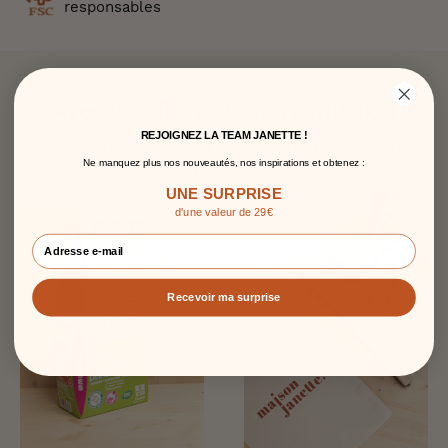
responsables
Avec la colle, ça tiendra mieux :)
REJOIGNEZ LA TEAM JANETTE !
Tout ce qu’il faut pour poser votre papier peint
Ne manquez plus nos nouveautés, nos inspirations et obtenez :
l’esprit tranquille !
UNE SURPRISE
d'une valeur de 29€
Recevoir ma surprise