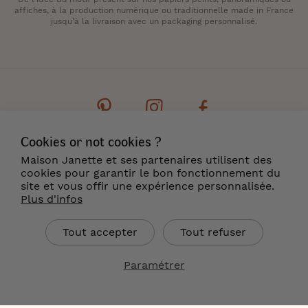
affiches, à la production numérique ou traditionnelle made in France
jusqu’à la livraison avec un packaging personnalisé.
Cookies or not cookies ?
Contact
Newsletter
Cookies
Maison Janette et ses partenaires utilisent des
Mentions légales
CGV
Livraison & Retour
cookies pour garantir le bon fonctionnement du
Où nous trouver ?
site et vous offir une expérience personnalisée.
Plus d'infos
FR
Tout accepter
Tout refuser
Paramétrer
Maison Janette Copyright 2021-2023 ©