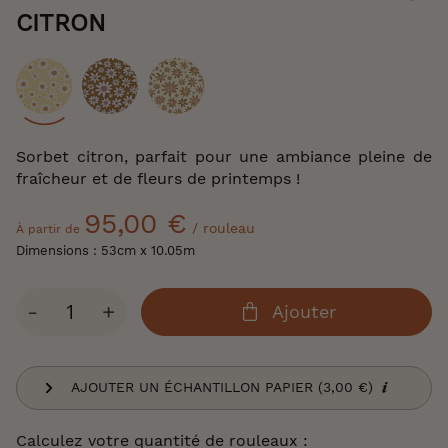
of
CITRON
the
images
gallery
Coloris
Sorbet citron, parfait pour une ambiance pleine de
fraîcheur et de fleurs de printemps !
95,00 €
/ rouleau
À partir de
Dimensions : 53cm x 10.05m
Qté
-
+
Ajouter
AJOUTER UN ÉCHANTILLON PAPIER (3,00 €)
Calculez votre quantité de rouleaux :