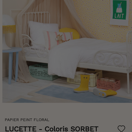
Skip
PAPIER PEINT FLORAL
to
the
LUCETTE
- Coloris SORBET
beginning