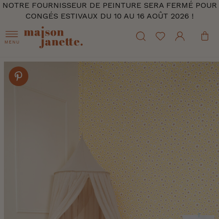
NOTRE FOURNISSEUR DE PEINTURE SERA FERMÉ POUR
CONGÉS ESTIVAUX DU 10 AU 16 AOÛT 2026 !
MENU
Skip
to
the
end
of
the
images
gallery